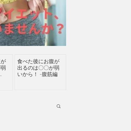
腹が
食べた後にお腹が
が弱
出るのは〇〇が弱
筋
いから！ -腹筋編