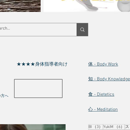
★★
★
★
身体指導者向け
体 - Body Work
知 - Body Knowledge
食 - Dietetics
い方へ
心 - Meditation
3件の記事
6
BI
（3）
YukiM
（6）
ス