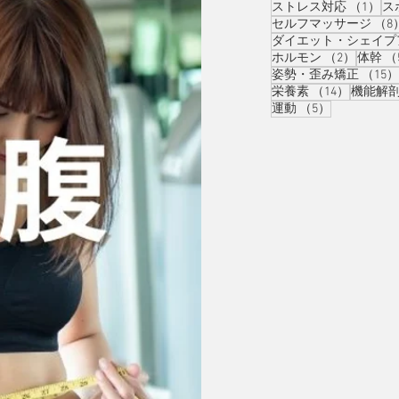
1
ストレス対応
（1）
ス
セルフマッサージ
（8
ダイエット・シェイプ
2件の
ホルモン
（2）
体幹
（
姿勢・歪み矯正
（15）
14件の
栄養素
（14）
機能解
5件の記事
運動
（5）