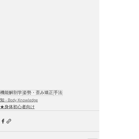
機能解剖学
姿勢・歪み矯正
手法
知 - Body Knowledge
★身体初心者向け