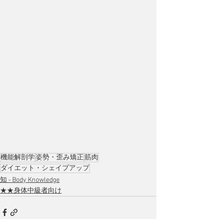
機能解剖学
姿勢・歪み矯正
筋肉
ダイエット・シェイプアップ
知 - Body Knowledge
★​★身体中級者向け